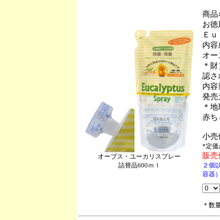
商品
お徳
Ｅｕ
内容
オー
＊財
認さ
内容
発売
＊地
赤ち
小売
*定
販売
オーブス・ユーカリスプレー
詰替品600ｍｌ
２個
容器
＊数