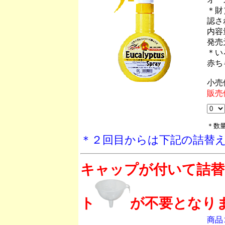
＊財
認さ
内容
発売
＊い
赤ち
小売
販売
＊数
＊２回目からは下記の詰替
キャップが付いて詰替
ト
が不要となり
商品