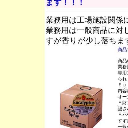
ます！！！
業務用は工場施設関係
業務用は一般商品に対
すが香りが少し落ちま
商品
商品
業務
専用
られ
Ｅｕ
内容
オー
＊財
認さ
＊ハ
すす
一般