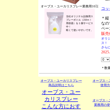
オーブス・ユーカリスプレー業務用10㍑
コッ
当社オリジナル詰換用ス
＊縦
プレーボトル（250ｍｌ
なの
用容器）を１個サービス
中！
ペー
軽くて使いやすいです。
販売価
オリ
ス！
さら
202
＊数
オーブス・ユーカリスプレー
オーブス・
商品説明はこちら
使用方
オーブス・ユー
カリスプレー
オーブス・
業務用の使
こんな方におす